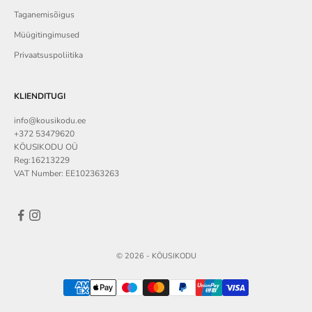
Taganemisõigus
Müügitingimused
Privaatsuspoliitika
KLIENDITUGI
info@kousikodu.ee
+372 53479620
KÖUSIKODU OÜ
Reg:16213229
VAT Number: EE102363263
© 2026 - KÖUSIKODU