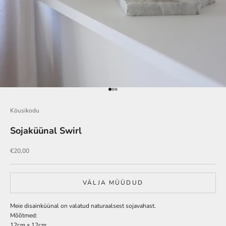
Go to item 1
Go to item 2
Go to item 3
Köusikodu
Sojaküünal Swirl
Soodushind
€20,00
VÄLJA MÜÜDUD
Meie disainküünal on valatud naturaalsest sojavahast.
Mõõtmed:
12cm x 12cm