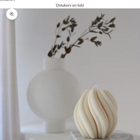
Ostukorv on tühi
Zoom