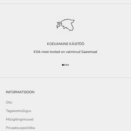
KODUMAINE KÄSITÖÖ
Kõik meie tooted on valminud Saaremaal
Go to item 1
Go to item 2
Go to item 3
Go to item 4
INFORMATSIOON
Otsi
Taganemisõigus
Müügitingimused
Privaatsuspoliitika