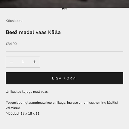
Go to item 1
Go to item 2
Go to item 3
Köusikodu
Beež madal vaas Källa
Soodushind
€34,90
Vähenda
Lisa
LISA KORVI
Unikaalse kujuga matt vaas.
Tegemist on glasuurimata keeramikaga. Iga ese on unikaalne ning käsitisi
valminud.
Mõõdud: 18 x 18 x 11