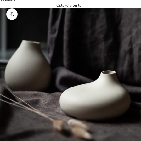
Ostukorv on tühi
Zoom