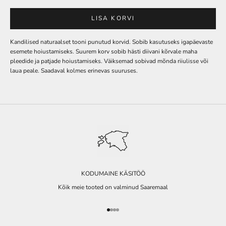
LISA KORVI
Kandilised naturaalset tooni punutud korvid. Sobib kasutuseks igapäevaste
esemete hoiustamiseks. Suurem korv sobib hästi diivani kõrvale maha
pleedide ja patjade hoiustamiseks. Väiksemad sobivad mõnda riiulisse või
laua peale. Saadaval kolmes erinevas suuruses.
KODUMAINE KÄSITÖÖ
Kõik meie tooted on valminud Saaremaal
Go to item 1
Go to item 2
Go to item 3
Go to item 4