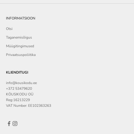
INFORMATSIOON
Otsi
Taganemisõigus
Müügitingimused
Privaatsuspoliitika
KLIENDITUGI
info@kousikodu.ee
+372 53479620
KÖUSIKODU OÜ
Reg:16213229
VAT Number: EE102363263