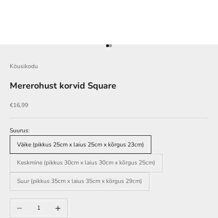
Go to item 1
Go to item 2
Köusikodu
Mererohust korvid Square
Soodushind
€16,99
Suurus:
Väike (pikkus 25cm x laius 25cm x kõrgus 23cm)
Keskmine (pikkus 30cm x laius 30cm x kõrgus 25cm)
Suur (pikkus 35cm x laius 35cm x kõrgus 29cm)
Vähenda
Lisa