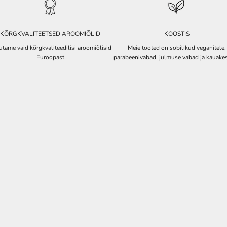
KÕRGKVALITEETSED AROOMIÕLID
KOOSTIS
tame vaid kõrgkvaliteedilisi aroomiõlisid
Meie tooted on sobilikud veganitele,
Euroopast
parabeenivabad, julmuse vabad ja kauake