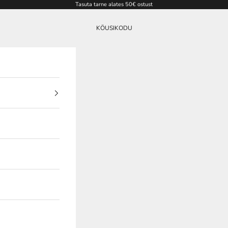
Tasuta tarne alates 50€ ostust
KÖUSIKODU