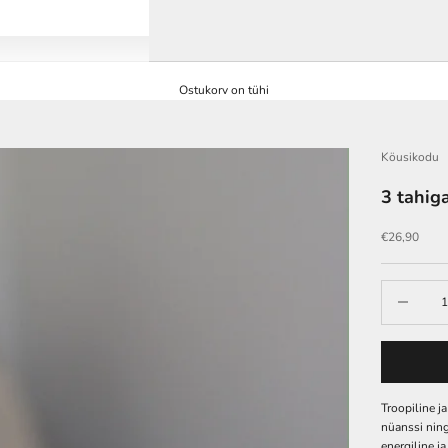
Ostukorv on tühi
Köusikodu
3 tahig
Soodushind
€26,90
Vähenda
Troopiline ja
nüanssi nin
energiline j