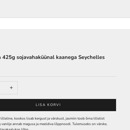
a 425g sojavahaküünal kaanega Seychelles
Lisa
LISA KORVI
 lilleline, kookos lisab kergust ja värskust, jasmiin toob õrna lillelist
g vanilje annab magusa ja meeldiva lõppnoodi. Tulemuseks on värske,
a tasakaalukas lõhn.