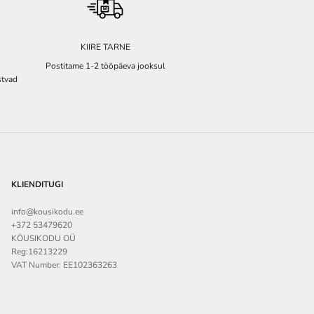
KIIRE TARNE
Postitame 1-2 tööpäeva jooksul
stvad
KLIENDITUGI
info@kousikodu.ee
+372 53479620
KÖUSIKODU OÜ
Reg:16213229
VAT Number: EE102363263