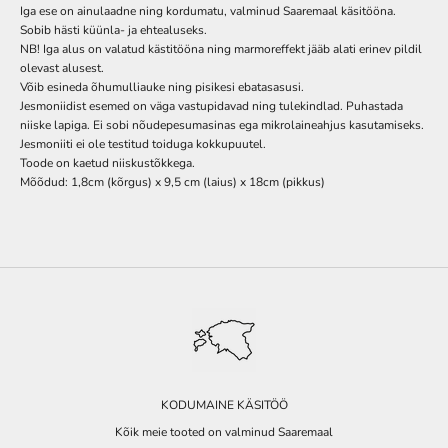
Iga ese on ainulaadne ning kordumatu, valminud Saaremaal käsitööna.
Sobib hästi küünla- ja ehtealuseks.
NB! Iga alus on valatud kästitööna ning marmoreffekt jääb alati erinev pildil
olevast alusest.
Võib esineda õhumulliauke ning pisikesi ebatasasusi.
Jesmoniidist esemed on väga vastupidavad ning tulekindlad. Puhastada
niiske lapiga. Ei sobi nõudepesumasinas ega mikrolaineahjus kasutamiseks.
Jesmoniiti ei ole testitud toiduga kokkupuutel.
Toode on kaetud niiskustõkkega.
Mõõdud: 1,8cm (kõrgus) x 9,5 cm (laius) x 18cm (pikkus)
KODUMAINE KÄSITÖÖ
Kõik meie tooted on valminud Saaremaal