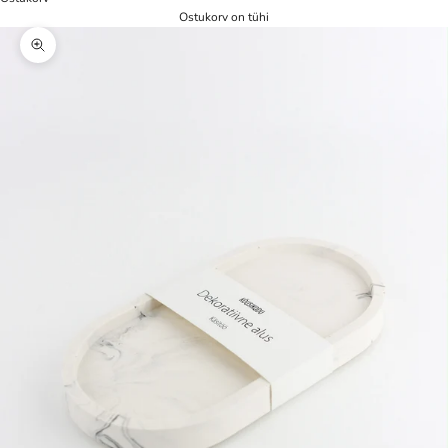
Ostukorv on tühi
Zoom