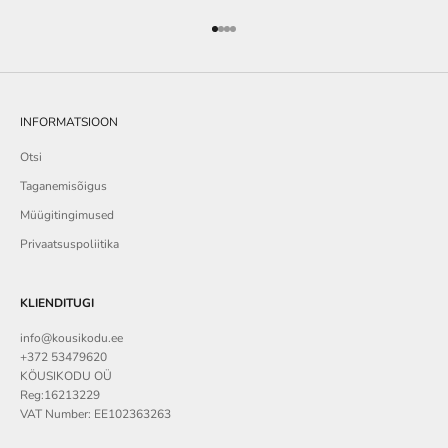
Go to item 1
Go to item 2
Go to item 3
Go to item 4
INFORMATSIOON
Otsi
Taganemisõigus
Müügitingimused
Privaatsuspoliitika
KLIENDITUGI
info@kousikodu.ee
+372 53479620
KÖUSIKODU OÜ
Reg:16213229
VAT Number: EE102363263