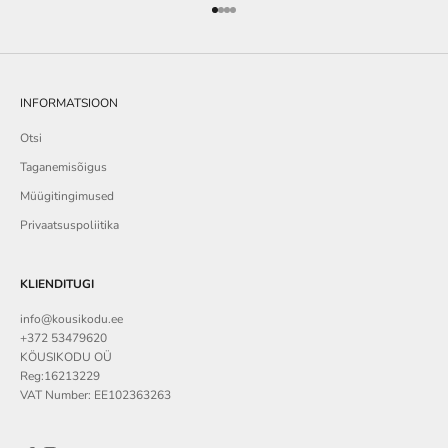
Go to item 1
Go to item 2
Go to item 3
Go to item 4
INFORMATSIOON
Otsi
Taganemisõigus
Müügitingimused
Privaatsuspoliitika
KLIENDITUGI
info@kousikodu.ee
+372 53479620
KÖUSIKODU OÜ
Reg:16213229
VAT Number: EE102363263