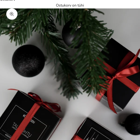
Ostukorv on tühi
Zoom