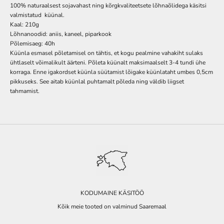
100% naturaalsest sojavahast ning kõrgkvaliteetsete lõhnaõlidega käsitsi
valmistatud küünal.
Kaal: 210g
Lõhnanoodid: aniis, kaneel, piparkook
Põlemisaeg: 40h
Küünla esmasel põletamisel on tähtis, et kogu pealmine vahakiht sulaks
ühtlaselt võimalikult äärteni. Põleta küünalt maksimaalselt 3-4 tundi ühe
korraga. Enne igakordset küünla süütamist lõigake küünlataht umbes 0,5cm
pikkuseks. See aitab küünlal puhtamalt põleda ning väldib liigset
tahmamist.
KODUMAINE KÄSITÖÖ
Kõik meie tooted on valminud Saaremaal