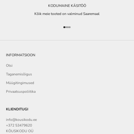
KODUMAINE KÄSITÖÖ
Kõik meie tooted on valminud Saaremaal
Go to item 1
Go to item 2
Go to item 3
Go to item 4
INFORMATSIOON
Otsi
Taganemisõigus
Müügitingimused
Privaatsuspoliitika
KLIENDITUGI
info@kousikodu.ee
+372 53479620
KÖUSIKODU OÜ