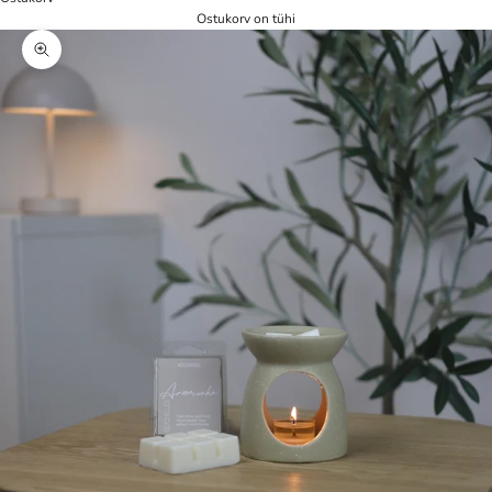
Ostukorv on tühi
Zoom