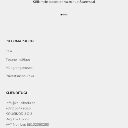
Kõik meie tooted on valminud Saaremaal
Go to item 1
Go to item 2
Go to item 3
Go to item 4
INFORMATSIOON
Otsi
Taganemisõigus
Müügitingimused
Privaatsuspoliitika
KLIENDITUGI
info@kousikodu.ee
+372 53479620
KÖUSIKODU OÜ
Reg:16213229
VAT Number: EE102363263