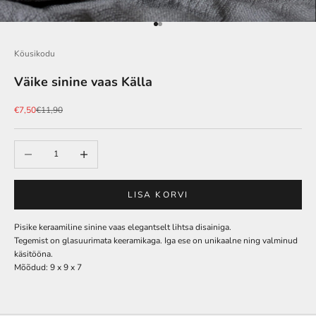
Go to item 1
Go to item 2
Köusikodu
Väike sinine vaas Källa
Soodushind
Tavahind
€7,50
€11,90
Vähenda
Lisa
LISA KORVI
Pisike keraamiline sinine vaas elegantselt lihtsa disainiga.
Tegemist on glasuurimata keeramikaga. Iga ese on unikaalne ning valminud
käsitööna.
Mõõdud: 9 x 9 x 7