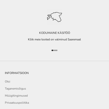
KODUMAINE KÄSITÖÖ
Kõik meie tooted on valminud Saaremaal
Go to item 1
Go to item 2
Go to item 3
Go to item 4
INFORMATSIOON
Otsi
Taganemisõigus
Müügitingimused
Privaatsuspoliitika